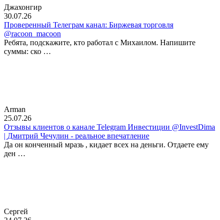
Джахонгир
30.07.26
Проверенный Телеграм канал: Биржевая торговля
@racoon_macoon
Ребята, подскажите, кто работал с Михаилом. Напишите
суммы: ско …
Arman
25.07.26
Отзывы клиентов о канале Telegram Инвестиции @InvestDima
| Дмитрий Чечулин - реальное впечатление
Да он конченный мразь , кидает всех на деньги. Отдаете ему
ден …
Сергей