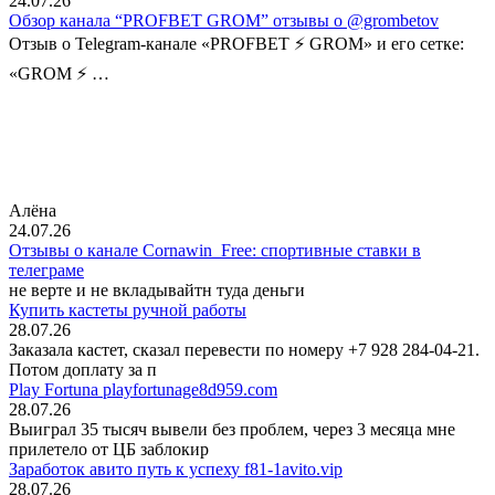
24.07.26
Обзор канала “PROFBET GROM” отзывы о @grombetov
Отзыв о Telegram-канале «PROFBET ⚡️ GROM» и его сетке:
«GROM ⚡️ …
Алёна
24.07.26
Отзывы о канале Cornawin_Free: спортивные ставки в
телеграме
не верте и не вкладывайтн туда деньги
Купить кастеты ручной работы
28.07.26
Заказала кастет, сказал перевести по номеру +7 928 284-04-21.
Потом доплату за п
Play Fortuna playfortunage8d959.com
28.07.26
Выиграл 35 тысяч вывели без проблем, через 3 месяца мне
прилетело от ЦБ заблокир
Заработок авито путь к успеху f81-1avito.vip
28.07.26