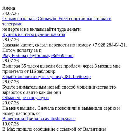
Алёна
24.07.26
Отзывы о канале Cornawin_Free: спортивные ставки в
телеграме
не верте и не вкладывайтн туда деньги
Купить кастеты ручной работы
28.07.26
Заказала кастет, сказал перевести по номеру +7 928 284-04-21.
Потом доплату за п
Play Fortuna playfortunage8d959.com
28.07.26
Выиграл 35 тысяч вывели без проблем, через 3 месяца мне
прилетело от ЦБ заблокир
Заработок авито путь к успеху f81-1avito.vip
28.07.26
Будьте внимательным новый способ мошенничества это
заработок с авито как бы они
Обман через госуслуги
20.07.26
На меня вышли
. Сначала позвонили и выманили серию и
номер паспорта, сс
Валентина Цветкова avittoshop.space
19.07.26
В Мах пришло сообщение с ссылкой от Валентины