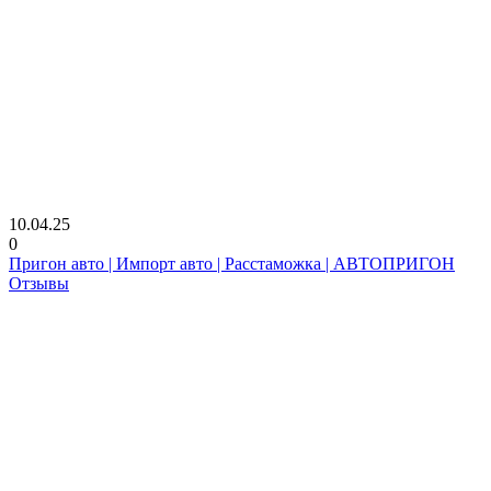
10.04.25
0
Пригон авто | Импорт авто | Расстаможка | АВТОПРИГОН
Отзывы