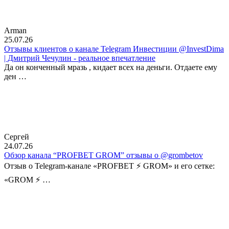
Arman
25.07.26
Отзывы клиентов о канале Telegram Инвестиции @InvestDima
| Дмитрий Чечулин - реальное впечатление
Да он конченный мразь , кидает всех на деньги. Отдаете ему
ден …
Сергей
24.07.26
Обзор канала “PROFBET GROM” отзывы о @grombetov
Отзыв о Telegram-канале «PROFBET ⚡️ GROM» и его сетке:
«GROM ⚡️ …