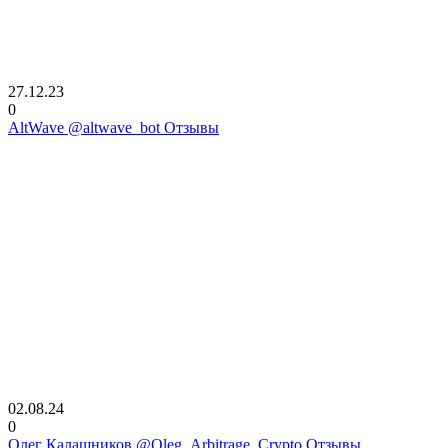
27.12.23
0
AltWave @altwave_bot Отзывы
02.08.24
0
Олег Калашников @Oleg_Arbitrage_Crypto Отзывы