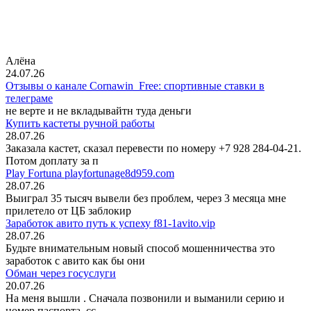
Алёна
24.07.26
Отзывы о канале Cornawin_Free: спортивные ставки в
телеграме
не верте и не вкладывайтн туда деньги
Купить кастеты ручной работы
28.07.26
Заказала кастет, сказал перевести по номеру +7 928 284-04-21.
Потом доплату за п
Play Fortuna playfortunage8d959.com
28.07.26
Выиграл 35 тысяч вывели без проблем, через 3 месяца мне
прилетело от ЦБ заблокир
Заработок авито путь к успеху f81-1avito.vip
28.07.26
Будьте внимательным новый способ мошенничества это
заработок с авито как бы они
Обман через госуслуги
20.07.26
На меня вышли
. Сначала позвонили и выманили серию и
номер паспорта, сс