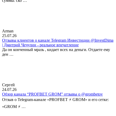
суммы: ско …
Arman
25.07.26
Отзывы клиентов о канале Telegram Инвестиции @InvestDima
| Дмитрий Чечулин - реальное впечатление
Да он конченный мразь , кидает всех на деньги. Отдаете ему
ден …
Сергей
24.07.26
Обзор канала “PROFBET GROM” отзывы о @grombetov
Отзыв о Telegram-канале «PROFBET ⚡️ GROM» и его сетке:
«GROM ⚡️ …