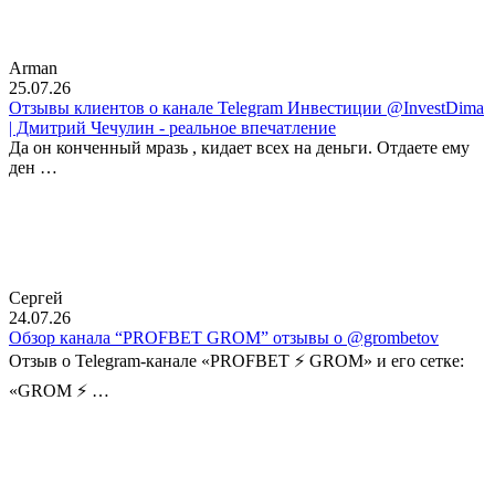
Arman
25.07.26
Отзывы клиентов о канале Telegram Инвестиции @InvestDima
| Дмитрий Чечулин - реальное впечатление
Да он конченный мразь , кидает всех на деньги. Отдаете ему
ден …
Сергей
24.07.26
Обзор канала “PROFBET GROM” отзывы о @grombetov
Отзыв о Telegram-канале «PROFBET ⚡️ GROM» и его сетке:
«GROM ⚡️ …