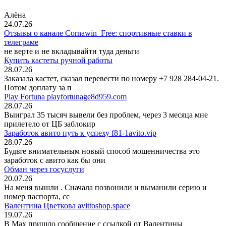
Алёна
24.07.26
Отзывы о канале Cornawin_Free: спортивные ставки в
телеграме
не верте и не вкладывайтн туда деньги
Купить кастеты ручной работы
28.07.26
Заказала кастет, сказал перевести по номеру +7 928 284-04-21.
Потом доплату за п
Play Fortuna playfortunage8d959.com
28.07.26
Выиграл 35 тысяч вывели без проблем, через 3 месяца мне
прилетело от ЦБ заблокир
Заработок авито путь к успеху f81-1avito.vip
28.07.26
Будьте внимательным новый способ мошенничества это
заработок с авито как бы они
Обман через госуслуги
20.07.26
На меня вышли
. Сначала позвонили и выманили серию и
номер паспорта, сс
Валентина Цветкова avittoshop.space
19.07.26
В Мах пришло сообщение с ссылкой от Валентины