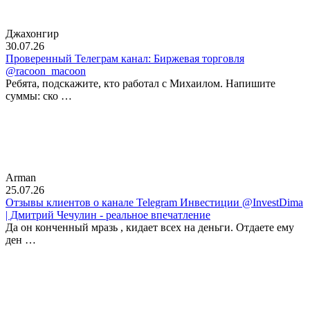
Джахонгир
30.07.26
Проверенный Телеграм канал: Биржевая торговля
@racoon_macoon
Ребята, подскажите, кто работал с Михаилом. Напишите
суммы: ско …
Arman
25.07.26
Отзывы клиентов о канале Telegram Инвестиции @InvestDima
| Дмитрий Чечулин - реальное впечатление
Да он конченный мразь , кидает всех на деньги. Отдаете ему
ден …