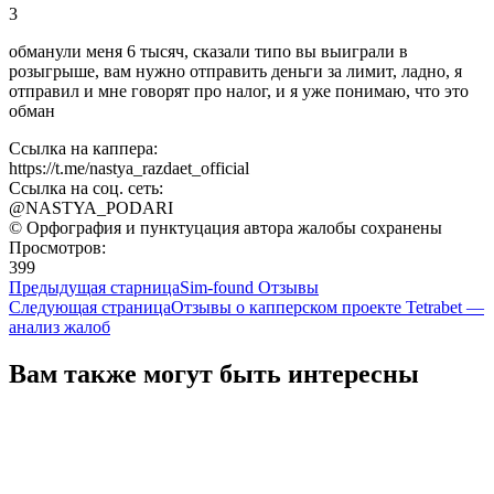
3
обманули меня 6 тысяч, сказали типо вы выиграли в
розыгрыше, вам нужно отправить деньги за лимит, ладно, я
отправил и мне говорят про налог, и я уже понимаю, что это
обман
Ссылка на каппера:
https://t.me/nastya_razdaet_official
Ссылка на соц. сеть:
@NASTYA_PODARI
© Орфография и пунктуцация автора жалобы сохранены
Просмотров:
399
Предыдущая старница
Sim-found Отзывы
Следующая страница
Отзывы о капперском проекте Tetrabet —
анализ жалоб
Вам также могут быть интересны