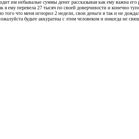
одит им небывалые суммы денег рассказывая как ему важна его р
так я ему перевела 27 тысяч по своей доверчивости и конечно туп
ло того что меня игнорил 2 недели, свои деньги я так и не дожда
ожалуйста будьте аккуратны с этим человеком и никогда не связы