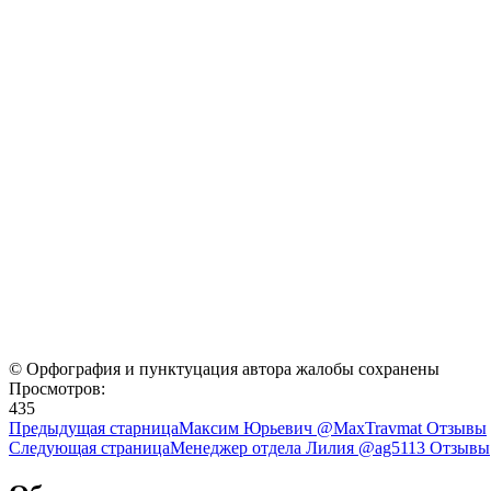
© Орфография и пунктуцация автора жалобы сохранены
Просмотров:
435
Предыдущая старница
Максим Юрьевич @MaxTravmat Отзывы
Следующая страница
Менеджер отдела Лилия @ag5113 Отзывы