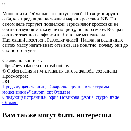
0
Мошенники. Обманывают покупателей. Позиционируют
себя, как продавцов настоящей марки кроссовок NB. На
самом деле торгуют подделкой. Присылают кроссовки не
соответствующие заказу не по цвету, не по размеру. Возврат
соответственно не оформить. Липовые менеджеры.
Настоящий лохотрон. Разводят людей. Нашла на различных
сайтах массу негативных отзывов. Не понятно, почему они до
сих пор торгуют.
Ссылка на каппера:
https://newbalance-com.ru/about_us
© Орфография и пунктуцация автора жалобы сохранены
Просмотров:
284
Предыдущая старница
Товарочка группа в телеграмм
мошенники @artyom_opt Отзывы
Следующая страница
София Новикова @sofia_crypto_trade
Отзывы
Вам также могут быть интересны