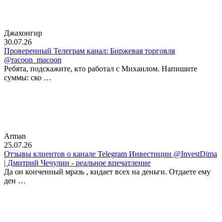
Джахонгир
30.07.26
Проверенный Телеграм канал: Биржевая торговля
@racoon_macoon
Ребята, подскажите, кто работал с Михаилом. Напишите
суммы: ско …
Arman
25.07.26
Отзывы клиентов о канале Telegram Инвестиции @InvestDima
| Дмитрий Чечулин - реальное впечатление
Да он конченный мразь , кидает всех на деньги. Отдаете ему
ден …