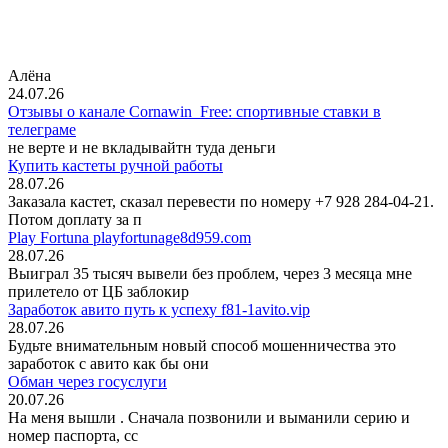
Алёна
24.07.26
Отзывы о канале Cornawin_Free: спортивные ставки в
телеграме
не верте и не вкладывайтн туда деньги
Купить кастеты ручной работы
28.07.26
Заказала кастет, сказал перевести по номеру +7 928 284-04-21.
Потом доплату за п
Play Fortuna playfortunage8d959.com
28.07.26
Выиграл 35 тысяч вывели без проблем, через 3 месяца мне
прилетело от ЦБ заблокир
Заработок авито путь к успеху f81-1avito.vip
28.07.26
Будьте внимательным новый способ мошенничества это
заработок с авито как бы они
Обман через госуслуги
20.07.26
На меня вышли
. Сначала позвонили и выманили серию и
номер паспорта, сс