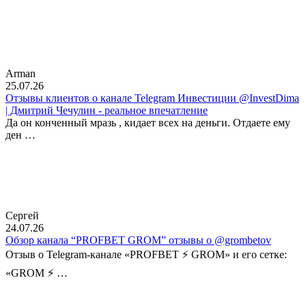
Arman
25.07.26
Отзывы клиентов о канале Telegram Инвестиции @InvestDima
| Дмитрий Чечулин - реальное впечатление
Да он конченный мразь , кидает всех на деньги. Отдаете ему
ден …
Сергей
24.07.26
Обзор канала “PROFBET GROM” отзывы о @grombetov
Отзыв о Telegram-канале «PROFBET ⚡️ GROM» и его сетке:
«GROM ⚡️ …