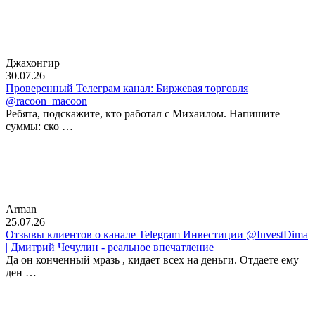
Джахонгир
30.07.26
Проверенный Телеграм канал: Биржевая торговля
@racoon_macoon
Ребята, подскажите, кто работал с Михаилом. Напишите
суммы: ско …
Arman
25.07.26
Отзывы клиентов о канале Telegram Инвестиции @InvestDima
| Дмитрий Чечулин - реальное впечатление
Да он конченный мразь , кидает всех на деньги. Отдаете ему
ден …