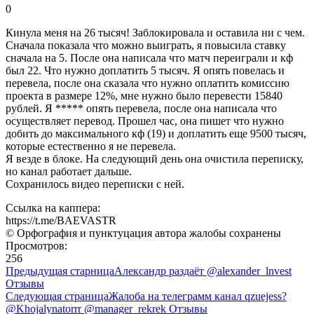
0
Кинула меня на 26 тысяч! Заблокировала и оставила ни с чем.
Сначала показала что можно выиграть, я повысила ставку
сначала на 5. После она написала что матч переиграли и кф
был 22. Что нужно доплатить 5 тысяч. Я опять повелась и
перевела, после она сказала что нужно оплатить комиссию
проекта в размере 12%, мне нужно было перевести 15840
рублей. Я ***** опять перевела, после она написала что
осуществляет перевод. Прошел час, она пишет что нужно
добить до максимального кф (19) и доплатить еще 9500 тысяч,
которые естественно я не перевела.
Я везде в блоке. На следующий день она очистила переписку,
но канал работает дальше.
Сохранилось видео переписки с ней.
Ссылка на каппера:
https://t.me/BAEVASTR
© Орфография и пунктуцация автора жалобы сохранены
Просмотров:
256
Предыдущая старница
Александр раздаёт @alexander_lnvest
Отзывы
Следующая страница
Жалоба на телеграмм канал qzuejess?
@Khojalynatorrr @manager_rekrek Отзывы