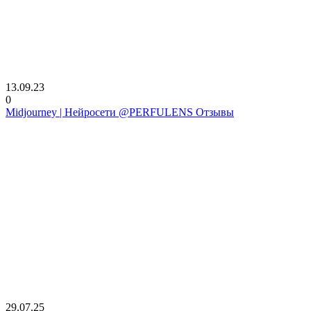
13.09.23
0
Midjourney | Нейросети @PERFULENS Отзывы
29.07.25