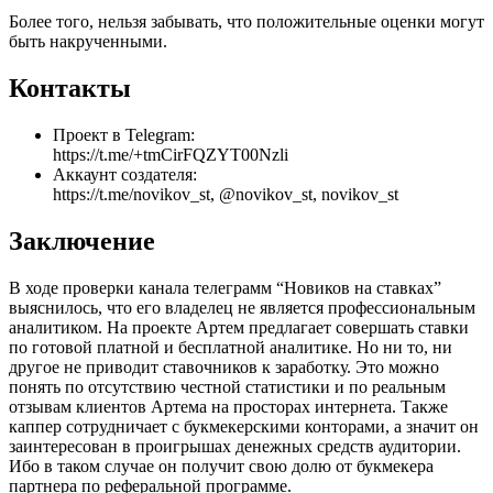
Более того, нельзя забывать, что положительные оценки могут
быть накрученными.
Контакты
Проект в Telegram:
https://t.me/+tmCirFQZYT00Nzli
Аккаунт создателя:
https://t.me/novikov_st, @novikov_st, novikov_st
Заключение
В ходе проверки канала телеграмм “Новиков на ставках”
выяснилось, что его владелец не является профессиональным
аналитиком. На проекте Артем предлагает совершать ставки
по готовой платной и бесплатной аналитике. Но ни то, ни
другое не приводит ставочников к заработку. Это можно
понять по отсутствию честной статистики и по реальным
отзывам клиентов Артема на просторах интернета. Также
каппер сотрудничает с букмекерскими конторами, а значит он
заинтересован в проигрышах денежных средств аудитории.
Ибо в таком случае он получит свою долю от букмекера
партнера по реферальной программе.