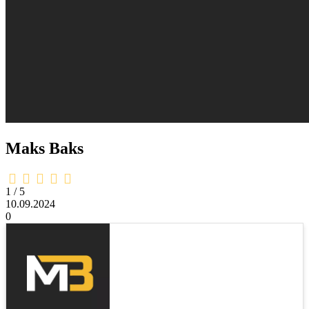
Maks Baks
1,0
rating
1 / 5
10.09.2024
0