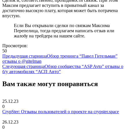
сделок и, соответственно, проходимости связок. При этом
Максим предлагает вступить в приватный канал за
достаточно высокую плату, которая может быть потрачена
впустую.
Если Вы открывали сделки по связкам Максима
Перепелица, тогда предлагаем написать отзыв или
жалобу на трейдера на нашем сайте.
Просмотров:
50
Предыдущая старница
Обзор тренинга “Павел Гительман”
отзывы о @gitelman
Следующая страница
Обзор сообщества “ASP Avto” отзывы о
б/у автомобилях “АСП Авто”
Вам также могут понравиться
25.12.23
0
CrypSter: Отзывы пользователей о проекте на crypster.space
26.12.23
0