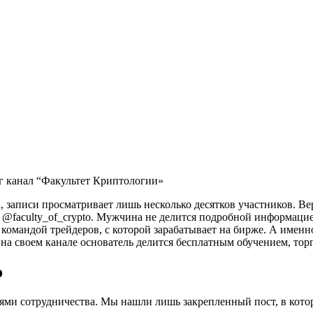
г канал “Факультет Криптологии»
, записи просматривает лишь несколько десятков участников. В
@faculty_of_crypto. Мужчина не делится подробной информацией 
й командой трейдеров, с которой зарабатывает на бирже. А имен
 на своем канале основатель делится бесплатным обучением, т
o
ми сотрудничества. Мы нашли лишь закрепленный пост, в котор