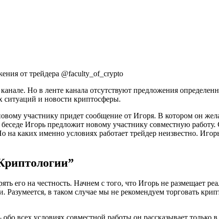
ения от трейдера @faculty_of_crypto
 канале. Но в ленте канала отсутствуют предложения определен
ых ситуаций и новости криптосферы.
новому участнику придет сообщение от Игоря. В котором он жел
 беседе Игорь предложит новому участнику совместную работу. С
 на каких именно условиях работает трейдер неизвестно. Игорь
 Криптологии”
ть его на честность. Начнем с того, что Игорь не размещает реа
и. Разумеется, в таком случае мы не рекомендуем торговать кр
.
бо всех условиях совместной работы он рассказывает только в