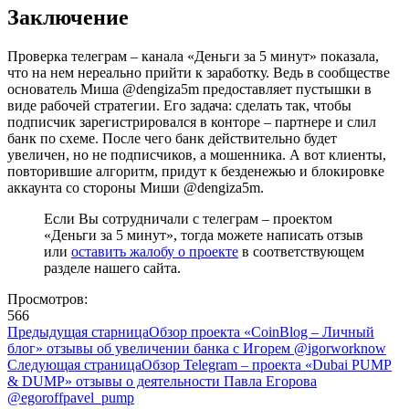
Заключение
Проверка телеграм – канала «Деньги за 5 минут» показала,
что на нем нереально прийти к заработку. Ведь в сообществе
основатель Миша @dengiza5m предоставляет пустышки в
виде рабочей стратегии. Его задача: сделать так, чтобы
подписчик зарегистрировался в конторе – партнере и слил
банк по схеме. После чего банк действительно будет
увеличен, но не подписчиков, а мошенника. А вот клиенты,
повторившие алгоритм, придут к безденежью и блокировке
аккаунта со стороны Миши @dengiza5m.
Если Вы сотрудничали с телеграм – проектом
«Деньги за 5 минут», тогда можете написать отзыв
или
оставить жалобу о проекте
в соответствующем
разделе нашего сайта.
Просмотров:
566
Предыдущая старница
Обзор проекта «CoinBlog – Личный
блог» отзывы об увеличении банка с Игорем @igorworknow
Следующая страница
Обзор Telegram – проекта «Dubai PUMP
& DUMP» отзывы о деятельности Павла Егорова
@egoroffpavel_pump