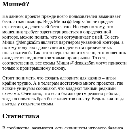
Мишей?
На данном проекте прежде всего пользователей заманивает
бесплатная помощь. Ведь Миша @dengiza5m не продает
стратегию, а делится ей бесплатно. Но судя по тому, что
мошенник требует зарегистрироваться в определенной
конторе, можно понять, что он сотрудничает с ней. То есть
Миша @dengiza5m является партнером указанной конторы, а
потому получают долю слитого депозита приведенных
пользователей. Так что теперь становится ясно, что мошенник
ожидает от подписчиков только проигрыши. То есть,
соответственно, все схемы Миши @dengiza5m могут привести
только к проигрышному исходу.
Стоит понимать, что создать алгоритм для казино – игры
крайне трудно. А в телеграм достаточно много проектов, где
всякие уникумы сообщают, что владеют такими редкими
схемами. Очевидно, что если бы алгоритм реально работал,
тогда основатель брал бы с клиентов оплату. Ведь какая тогда
выгода у создателя схемы.
Статистика
В сообществе, разумеется, есть скриншоты игрового баланса