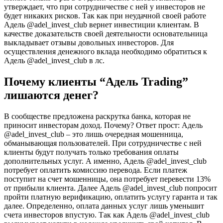
утверждает, что при сотрудничестве с ней у инвесторов не
будет никаких рисков. Так как при неудачной своей работе
Адель @adel_invest_club вернет инвестиции клиентам. В
качестве доказательств своей деятельности основательница
выкладывает отзывы довольных инвесторов. Для
осуществления денежного вклада необходимо обратиться к
Адель @adel_invest_club в лс.
Почему клиенты “Адель Trading”
лишаются денег?
В сообществе предложена раскрутка банка, которая не
приносит инвесторам доход. Почему? Ответ прост: Адель
@adel_invest_club – это лишь очередная мошенница,
обманывающая пользователей. При сотрудничестве с ней
клиенты будут получать только требования оплаты
дополнительных услуг. А именно, Адель @adel_invest_club
потребует оплатить комиссию перевода. Если платеж
поступит на счет мошенницы, она потребует перевести 13%
от прибыли клиента. Далее Адель @adel_invest_club попросит
пройти платную верификацию, оплатить услугу гаранта и так
далее. Определенно, оплата данных услуг лишь уменьшит
счета инвесторов впустую. Так как Адель @adel_invest_club