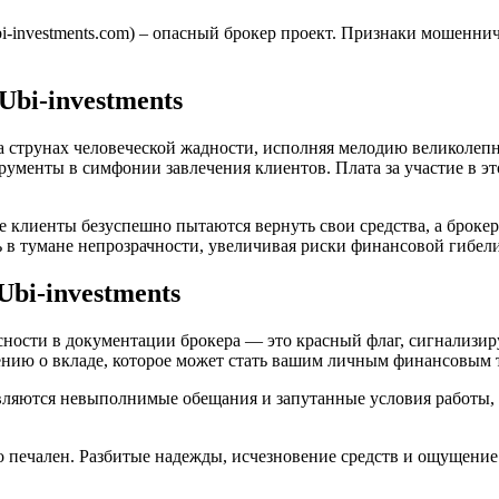
ubi-investments.com) – опасный брокер проект. Признаки мошеннич
Ubi-investments
на струнах человеческой жадности, исполняя мелодию великоле
ументы в симфонии завлечения клиентов. Плата за участие в эт
клиенты безуспешно пытаются вернуть свои средства, а брокер и
 в тумане непрозрачности, увеличивая риски финансовой гибели
bi-investments
и ясности в документации брокера — это красный флаг, сигнализ
нию о вкладе, которое может стать вашим личным финансовым 
вляются невыполнимые обещания и запутанные условия работы, 
мо печален. Разбитые надежды, исчезновение средств и ощущени