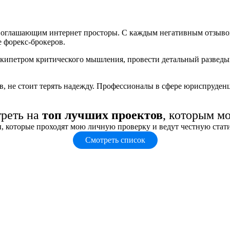
 оглашающим интернет просторы. С каждым негативным отзывом с
е форекс-брокеров.
 скипетром критического мышления, провести детальный разведы
тв, не стоит терять надежду. Профессионалы в сфере юриспруде
треть на
топ лучших проектов
, которым м
, которые проходят мою личную проверку и ведут честную стат
Смотреть список