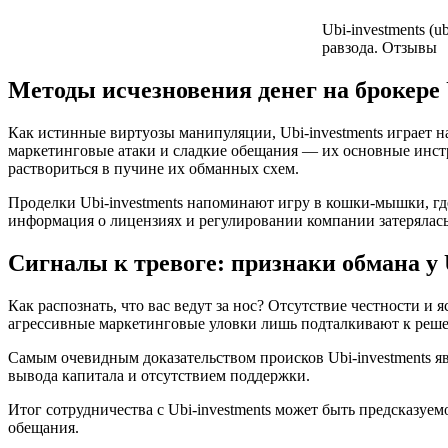
Ubi-investments (
равзода. Отзывы
Методы исчезновения денег на брокере 
Как истинные виртуозы манипуляции, Ubi-investments играет 
маркетинговые атаки и сладкие обещания — их основные инстр
раствориться в пучине их обманных схем.
Проделки Ubi-investments напоминают игру в кошки-мышки, где 
информация о лицензиях и регулировании компании затерялась
Сигналы к тревоге: признаки обмана у U
Как распознать, что вас ведут за нос? Отсутствие честности 
агрессивные маркетинговые уловки лишь подталкивают к реше
Самым очевидным доказательством происков Ubi-investments я
вывода капитала и отсутствием поддержки.
Итог сотрудничества с Ubi-investments может быть предсказуе
обещания.