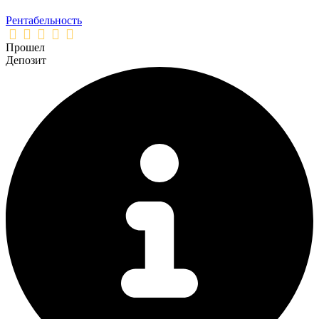
Рентабельность
Прошел
Депозит