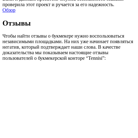
проверила этот проект и ручается за его надежность.
Обзор
Отзывы
Чтобы найти отзывы о букмекере нужно воспользоваться
независимыми площадками. На них уже начинает появляться
негатив, который подтверждает наши слова. В качестве
доказательства мы показываем настоящие отзывы
пользователей о букмекерской конторе “Tennisi”: