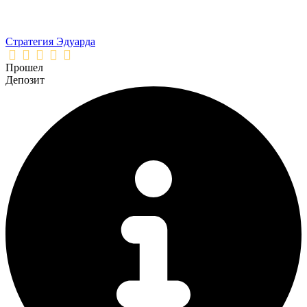
Стратегия Эдуарда
Прошел
Депозит