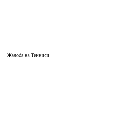
Жалоба на Тенниси