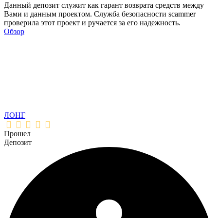
Данный депозит служит как гарант возврата средств между
Вами и данным проектом. Служба безопасности scammer
проверила этот проект и ручается за его надежность.
Обзор
ЛОНГ
Прошел
Депозит