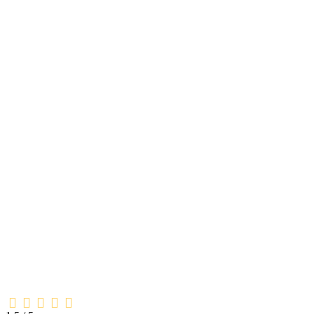
1,5
rating