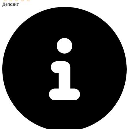
Депозит