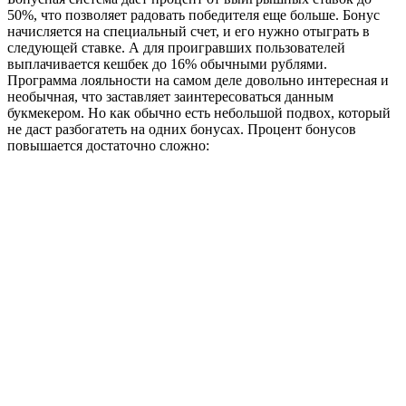
50%, что позволяет радовать победителя еще больше. Бонус
начисляется на специальный счет, и его нужно отыграть в
следующей ставке. А для проигравших пользователей
выплачивается кешбек до 16% обычными рублями.
Программа лояльности на самом деле довольно интересная и
необычная, что заставляет заинтересоваться данным
букмекером. Но как обычно есть небольшой подвох, который
не даст разбогатеть на одних бонусах. Процент бонусов
повышается достаточно сложно: