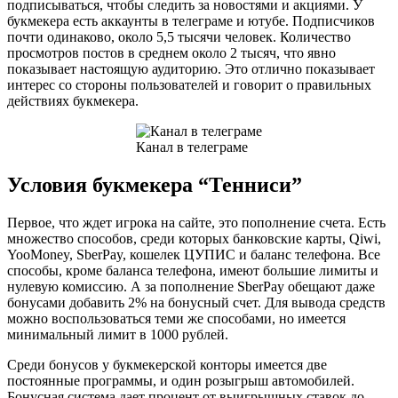
подписываться, чтобы следить за новостями и акциями. У
букмекера есть аккаунты в телеграме и ютубе. Подписчиков
почти одинаково, около 5,5 тысячи человек. Количество
просмотров постов в среднем около 2 тысяч, что явно
показывает настоящую аудиторию. Это отлично показывает
интерес со стороны пользователей и говорит о правильных
действиях букмекера.
Канал в телеграме
Условия букмекера “Тенниси”
Первое, что ждет игрока на сайте, это пополнение счета. Есть
множество способов, среди которых банковские карты, Qiwi,
YooMoney, SberPay, кошелек ЦУПИС и баланс телефона. Все
способы, кроме баланса телефона, имеют большие лимиты и
нулевую комиссию. А за пополнение SberPay обещают даже
бонусами добавить 2% на бонусный счет. Для вывода средств
можно воспользоваться теми же способами, но имеется
минимальный лимит в 1000 рублей.
Среди бонусов у букмекерской конторы имеется две
постоянные программы, и один розыгрыш автомобилей.
Бонусная система дает процент от выигрышных ставок до