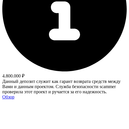
4.800.000 ₽
Данный депозит служит как гарант возврата средств между
Вами и данным проектом. Служба безопасности scammer
проверила этот проект и ручается за его надежность.
Обзор