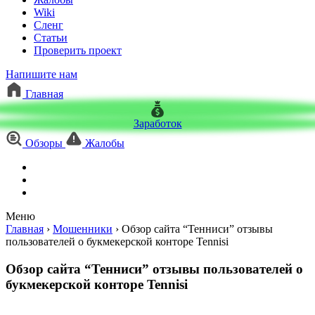
Wiki
Сленг
Статьи
Проверить проект
Напишите нам
Главная
Заработок
Обзоры
Жалобы
Меню
Главная
›
Мошенники
›
Обзор сайта “Тенниси” отзывы
пользователей о букмекерской конторе Tennisi
Обзор сайта “Тенниси” отзывы пользователей о
букмекерской конторе Tennisi