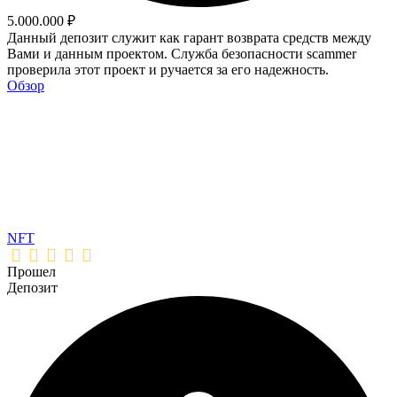
5.000.000 ₽
Данный депозит служит как гарант возврата средств между
Вами и данным проектом. Служба безопасности scammer
проверила этот проект и ручается за его надежность.
Обзор
NFT
Прошел
Депозит