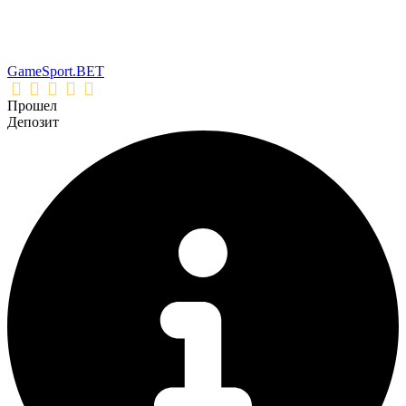
GameSport.BET
Прошел
Депозит