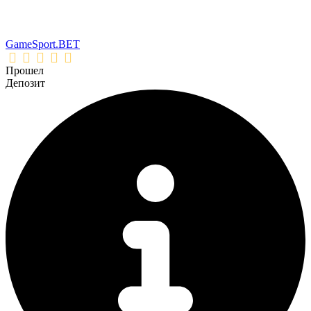
GameSport.BET
Прошел
Депозит