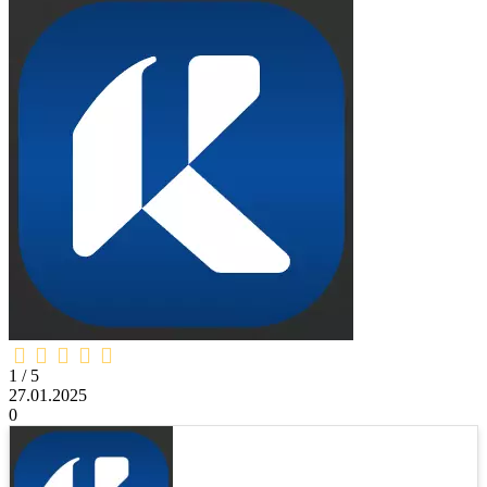
1,0
rating
1 / 5
27.01.2025
0