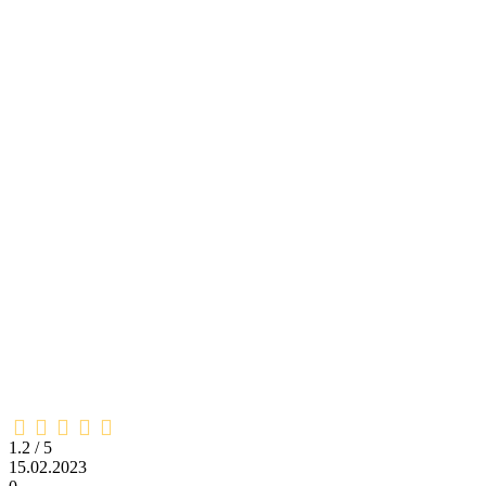
1,2
rating
1.2 / 5
15.02.2023