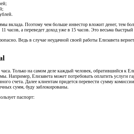
ей;
й;
ублей.
ммы вклада. Поэтому чем больше инвестор вложит денег, тем бо
 в 11 часов, а переведет доход уже в 15 часов. Это весьма быстр
езопасно. Ведь в случае неудачной своей работы Елизавета верне
al
 часа. Только на самом деле каждый человек, обратившийся к Ел
ы. Например, Елизавета может потребовать оплатить услуги гара
нного счета. Далее клиентам придется перевести сумму комисси
ичных сумм, буду заблокированы.
ользует паспорт: