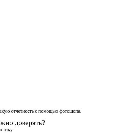
такую отчетность с помощью фотошопа.
ожно доверять?
истику