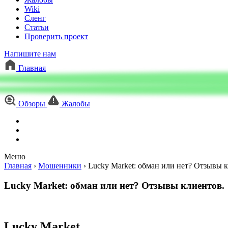
Wiki
Сленг
Статьи
Проверить проект
Напишите нам
Главная
Обзоры
Жалобы
Меню
Главная
›
Мошенники
›
Lucky Market: обман или нет? Отзывы 
Lucky Market: обман или нет? Отзывы клиентов.
Lucky Market