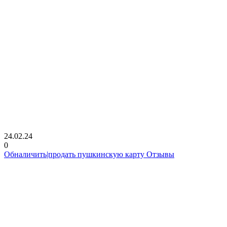
24.02.24
0
Обналичить|продать пушкинскую карту Отзывы