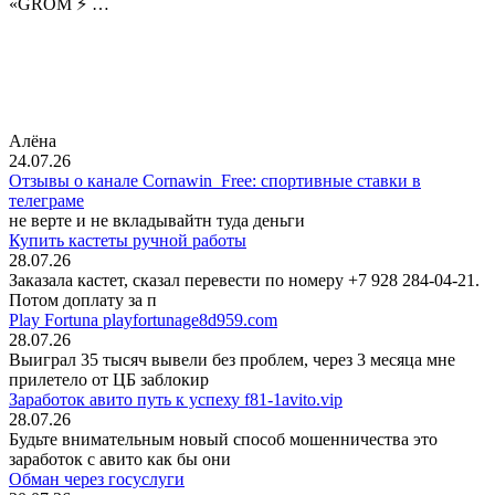
«GROM ⚡️ …
Алёна
24.07.26
Отзывы о канале Cornawin_Free: спортивные ставки в
телеграме
не верте и не вкладывайтн туда деньги
Купить кастеты ручной работы
28.07.26
Заказала кастет, сказал перевести по номеру +7 928 284-04-21.
Потом доплату за п
Play Fortuna playfortunage8d959.com
28.07.26
Выиграл 35 тысяч вывели без проблем, через 3 месяца мне
прилетело от ЦБ заблокир
Заработок авито путь к успеху f81-1avito.vip
28.07.26
Будьте внимательным новый способ мошенничества это
заработок с авито как бы они
Обман через госуслуги