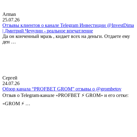
Arman
25.07.26
Отзывы клиентов о канале Telegram Инвестиции @InvestDima
| Дмитрий Чечулин - реальное впечатление
Да он конченный мразь , кидает всех на деньги. Отдаете ему
ден …
Сергей
24.07.26
Обзор канала “PROFBET GROM” отзывы о @grombetov
Отзыв о Telegram-канале «PROFBET ⚡️ GROM» и его сетке:
«GROM ⚡️ …