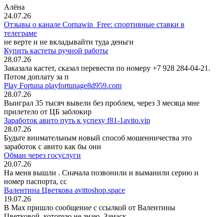
Алёна
24.07.26
Отзывы о канале Cornawin_Free: спортивные ставки в
телеграме
не верте и не вкладывайтн туда деньги
Купить кастеты ручной работы
28.07.26
Заказала кастет, сказал перевести по номеру +7 928 284-04-21.
Потом доплату за п
Play Fortuna playfortunage8d959.com
28.07.26
Выиграл 35 тысяч вывели без проблем, через 3 месяца мне
прилетело от ЦБ заблокир
Заработок авито путь к успеху f81-1avito.vip
28.07.26
Будьте внимательным новый способ мошенничества это
заработок с авито как бы они
Обман через госуслуги
20.07.26
На меня вышли
. Сначала позвонили и выманили серию и
номер паспорта, сс
Валентина Цветкова avittoshop.space
19.07.26
В Мах пришло сообщение с ссылкой от Валентины
Цветковой, которую не знаю. Замаск