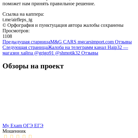
поможет нам принять правильное решение.
Ссылка на каппера:
t.me/airfleps_tg
© Орфография и пунктуцация автора жалобы сохранены
Просмотров:
1108
Предыдущая старница
M&G CARS mgcarsimport.com Отзывы
Следующая страница
Жалоба на телеграмм канал Haip32 —
магазин хайпа @grigo91 @shmotik32 Отзывы
Обзоры на проект
My Exam ОГЭ ЕГЭ
Мошенник