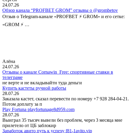
24.07.26
Обзор канала “PROFBET GROM” отзывы о @grombetov
Отзыв о Telegram-канале «PROFBET ⚡️ GROM» и его сетке:
«GROM ⚡️ …
Алёна
24.07.26
Отзывы о канале Cornawin_Free: спортивные ставки в
телеграме
не верте и не вкладывайтн туда деньги
Купить кастеты ручной работы
28.07.26
Заказала кастет, сказал перевести по номеру +7 928 284-04-21.
Потом доплату за п
Play Fortuna playfortunage8d959.com
28.07.26
Выиграл 35 тысяч вывели без проблем, через 3 месяца мне
прилетело от ЦБ заблокир
Заработок авито путь к успеху f81-1avito.vip