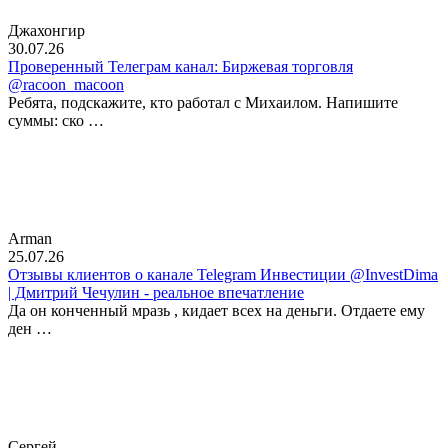
Джахонгир
30.07.26
Проверенный Телеграм канал: Биржевая торговля
@racoon_macoon
Ребята, подскажите, кто работал с Михаилом. Напишите
суммы: ско …
Arman
25.07.26
Отзывы клиентов о канале Telegram Инвестиции @InvestDima
| Дмитрий Чечулин - реальное впечатление
Да он конченный мразь , кидает всех на деньги. Отдаете ему
ден …
Сергей