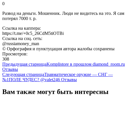
0
Развод на деньги. Мошенник. Люди не видитесь на это. Я сам
потерял 7000 т. р.
Ссылка на каппера:
https://t.me/+0c5_26CdM5tiOTBi
Ссылка на соц. сеть:
@russiamoney_man
© Орфография и пунктуцация автора жалобы сохранены
Просмотров:
308
Предыдущая старница
Komplistore в прошлом diamond_room.ru
Отзывы
Следующая страница
Травматическое оружие — СНГ —
№1ПОЛЕ ЧУДЕС? @valet246 Отзывы
Вам также могут быть интересны