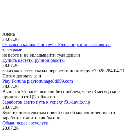
Алёна
24.07.26
Отзывы о канале Cornawin_Free: спортивные ставки в
телеграме
не верте и не вкладывайтн туда деньги
Купить кастеты ручной работы
28.07.26
Заказала кастет, сказал перевести по номеру +7 928 284-04-21.
Потом доплату за п
Play Fortuna playfortunage8d959.com
28.07.26
Выиграл 35 тысяч вывели без проблем, через 3 месяца мне
прилетело от ЦБ заблокир
Заработок авито путь к успеху f81-1avito.vip
28.07.26
Будьте внимательным новый способ мошенничества это
заработок с авито как бы они
Обман через госуслуги
20.07.26