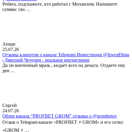
Ребята, подскажите, кто работал с Михаилом. Напишите
суммы: ско …
Arman
25.07.26
Отзывы клиентов о канале Telegram Инвестиции @InvestDima
| Дмитрий Чечулин - реальное впечатление
Да он конченный мразь , кидает всех на деньги. Отдаете ему
ден …
Сергей
24.07.26
Обзор канала “PROFBET GROM” отзывы о @grombetov
Отзыв о Telegram-канале «PROFBET ⚡️ GROM» и его сетке:
«GROM ⚡️ …