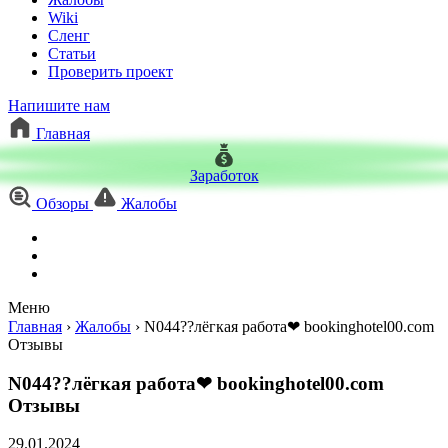
Wiki
Сленг
Статьи
Проверить проект
Напишите нам
Главная
Заработок
Обзоры
Жалобы
Меню
Главная
›
Жалобы
›
N044??лёгкая работа❤ bookinghotel00.com
Отзывы
N044??лёгкая работа❤ bookinghotel00.com
Отзывы
29.01.2024