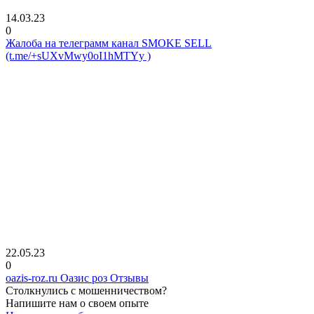
14.03.23
0
Жалоба на телеграмм канал SMOKE SELL
(t.me/+sUXvMwy0oI1hMTYy )
22.05.23
0
oazis-roz.ru Оазис роз Отзывы
Столкнулись с мошенничеством?
Напишите нам о своем опыте