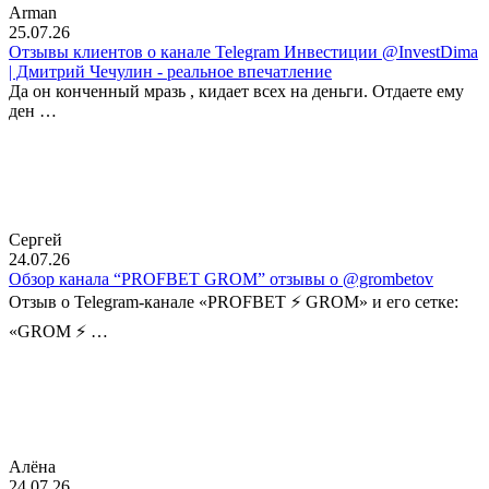
Arman
25.07.26
Отзывы клиентов о канале Telegram Инвестиции @InvestDima
| Дмитрий Чечулин - реальное впечатление
Да он конченный мразь , кидает всех на деньги. Отдаете ему
ден …
Сергей
24.07.26
Обзор канала “PROFBET GROM” отзывы о @grombetov
Отзыв о Telegram-канале «PROFBET ⚡️ GROM» и его сетке:
«GROM ⚡️ …
Алёна
24.07.26