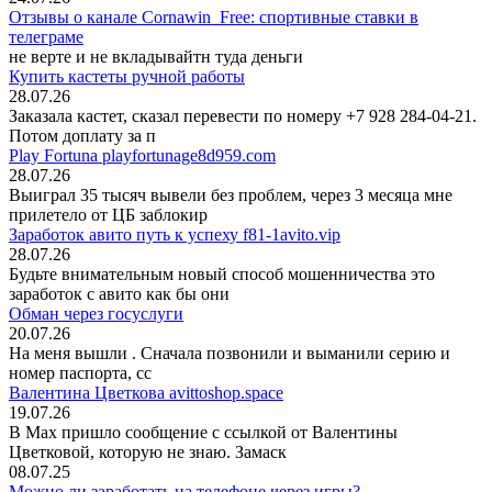
Отзывы о канале Cornawin_Free: спортивные ставки в
телеграме
не верте и не вкладывайтн туда деньги
Купить кастеты ручной работы
28.07.26
Заказала кастет, сказал перевести по номеру +7 928 284-04-21.
Потом доплату за п
Play Fortuna playfortunage8d959.com
28.07.26
Выиграл 35 тысяч вывели без проблем, через 3 месяца мне
прилетело от ЦБ заблокир
Заработок авито путь к успеху f81-1avito.vip
28.07.26
Будьте внимательным новый способ мошенничества это
заработок с авито как бы они
Обман через госуслуги
20.07.26
На меня вышли
. Сначала позвонили и выманили серию и
номер паспорта, сс
Валентина Цветкова avittoshop.space
19.07.26
В Мах пришло сообщение с ссылкой от Валентины
Цветковой, которую не знаю. Замаск
08.07.25
Можно ли заработать на телефоне через игры?