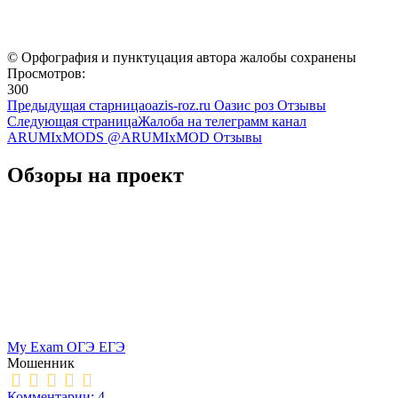
© Орфография и пунктуцация автора жалобы сохранены
Просмотров:
300
Предыдущая старница
oazis-roz.ru Оазис роз Отзывы
Следующая страница
Жалоба на телеграмм канал
ARUMIxMODS @ARUMIxMOD Отзывы
Обзоры на проект
My Exam ОГЭ ЕГЭ
Мошенник
Комментарии: 4