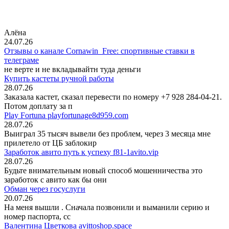
Алёна
24.07.26
Отзывы о канале Cornawin_Free: спортивные ставки в
телеграме
не верте и не вкладывайтн туда деньги
Купить кастеты ручной работы
28.07.26
Заказала кастет, сказал перевести по номеру +7 928 284-04-21.
Потом доплату за п
Play Fortuna playfortunage8d959.com
28.07.26
Выиграл 35 тысяч вывели без проблем, через 3 месяца мне
прилетело от ЦБ заблокир
Заработок авито путь к успеху f81-1avito.vip
28.07.26
Будьте внимательным новый способ мошенничества это
заработок с авито как бы они
Обман через госуслуги
20.07.26
На меня вышли
. Сначала позвонили и выманили серию и
номер паспорта, сс
Валентина Цветкова avittoshop.space