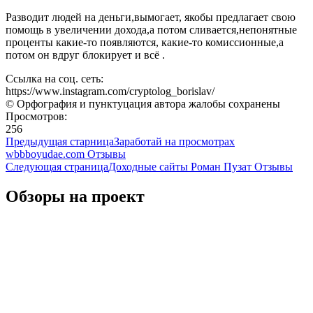
Разводит людей на деньги,вымогает, якобы предлагает свою
помощь в увеличении дохода,а потом сливается,непонятные
проценты какие-то появляются, какие-то комиссионные,а
потом он вдруг блокирует и всё .
Ссылка на соц. сеть:
https://www.instagram.com/cryptolog_borislav/
© Орфография и пунктуцация автора жалобы сохранены
Просмотров:
256
Предыдущая старница
Заработай на просмотрах
wbbboyudae.com Отзывы
Следующая страница
Доходные сайты Роман Пузат Отзывы
Обзоры на проект