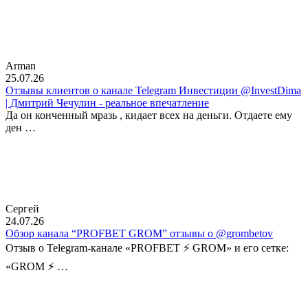
Arman
25.07.26
Отзывы клиентов о канале Telegram Инвестиции @InvestDima
| Дмитрий Чечулин - реальное впечатление
Да он конченный мразь , кидает всех на деньги. Отдаете ему
ден …
Сергей
24.07.26
Обзор канала “PROFBET GROM” отзывы о @grombetov
Отзыв о Telegram-канале «PROFBET ⚡️ GROM» и его сетке:
«GROM ⚡️ …