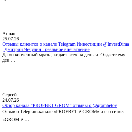
Arman
25.07.26
Отзывы клиентов о канале Telegram Инвестиции @InvestDima
| Дмитрий Чечулин - реальное впечатление
Да он конченный мразь , кидает всех на деньги. Отдаете ему
ден …
Сергей
24.07.26
Обзор канала “PROFBET GROM” отзывы о @grombetov
Отзыв о Telegram-канале «PROFBET ⚡️ GROM» и его сетке:
«GROM ⚡️ …