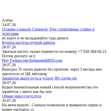
Алёна
24.07.26
Отзывы о канале Cornawin_Free: спортивные ставки в
телеграме
не верте и не вкладывайтн туда деньги
Купить кастеты ручной работы
28.07.26
Заказала кастет, сказал перевести по номеру +7 928 284-04-21.
Потом доплату за п
Play Fortuna playfortunage8d959.com
28.07.26
Выиграл 35 тысяч вывели без проблем, через 3 месяца мне
прилетело от ЦБ заблокир
Заработок авито путь к успеху f81-1avito.vip
28.07.26
Будьте внимательным новый способ мошенничества это
заработок с авито как бы они
Обман через госуслуги
20.07.26
На меня вышли
. Сначала позвонили и выманили серию и
номер паспорта, сс