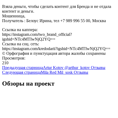
Взяла деньги, чтобы сделать контент для Бренда и не отдала
контент и деньги.
Мошенница,
Получатель : Белоус Ирина, тел +7 989 996 55 00, Москва
Ссылка на каппера:
https://instagram.com/two_brand_official?
igshid=NTc4MTIwNjQ2YQ==
Ссылка на соц. сеть:
https://instagram.com/kredodarii?igshid=NTc4MTIwNjQ2YQ==
© Орфография и пунктуцация автора жалобы сохранены
Просмотров:
210
Предыдущая старница
Artur Kotov @arthur_kotov Отзывы
Следующая страница
Mila Red Mil_sosk Отзывы
Обзоры на проект