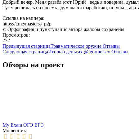
Добрый вечер. Меня развёл этот Юрий_ ведь я поверила, думала
Тут я решилась на восемь_ думала что заработаю, но увы _ 
Ссылка на каппера:
https://t.me/masterss_p2p
© Орфография и пунктуцация автора жалобы сохранены
Просмотров:
272
Предыдущая старница
Травматическое оружие Отзывы
Следующая страница
Игорь о деньгах @igormoisev Отзывы
Обзоры на проект
My Exam ОГЭ ЕГЭ
Мошенник