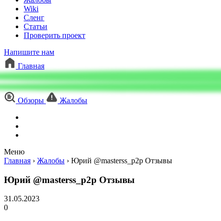
Wiki
Сленг
Статьи
Проверить проект
Напишите нам
Главная
Обзоры
Жалобы
Меню
Главная
›
Жалобы
›
Юрий @masterss_p2p Отзывы
Юрий @masterss_p2p Отзывы
31.05.2023
0