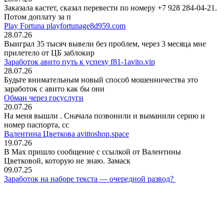
Заказала кастет, сказал перевести по номеру +7 928 284-04-21.
Потом доплату за п
Play Fortuna playfortunage8d959.com
28.07.26
Выиграл 35 тысяч вывели без проблем, через 3 месяца мне
прилетело от ЦБ заблокир
Заработок авито путь к успеху f81-1avito.vip
28.07.26
Будьте внимательным новый способ мошенничества это
заработок с авито как бы они
Обман через госуслуги
20.07.26
На меня вышли
. Сначала позвонили и выманили серию и
номер паспорта, сс
Валентина Цветкова avittoshop.space
19.07.26
В Мах пришло сообщение с ссылкой от Валентины
Цветковой, которую не знаю. Замаск
09.07.25
Заработок на наборе текста — очередной развод?