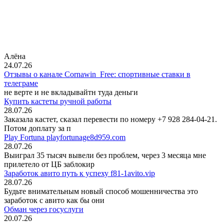
Алёна
24.07.26
Отзывы о канале Cornawin_Free: спортивные ставки в
телеграме
не верте и не вкладывайтн туда деньги
Купить кастеты ручной работы
28.07.26
Заказала кастет, сказал перевести по номеру +7 928 284-04-21.
Потом доплату за п
Play Fortuna playfortunage8d959.com
28.07.26
Выиграл 35 тысяч вывели без проблем, через 3 месяца мне
прилетело от ЦБ заблокир
Заработок авито путь к успеху f81-1avito.vip
28.07.26
Будьте внимательным новый способ мошенничества это
заработок с авито как бы они
Обман через госуслуги
20.07.26