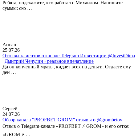
Ребята, подскажите, кто работал с Михаилом. Напишите
суммы: ско …
Arman
25.07.26
Отзывы клиентов о канале Telegram Инвестиции @InvestDima
| Дмитрий Чечулин - реальное впечатление
Да он конченный мразь , кидает всех на деньги. Отдаете ему
ден …
Сергей
24.07.26
Обзор канала “PROFBET GROM” отзывы о @grombetov
Отзыв о Telegram-канале «PROFBET ⚡️ GROM» и его сетке:
«GROM ⚡️ …