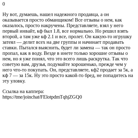
0
Ну вот, думаешь, нашел надежного продавца, а он
оказывается просто обманщиком! Все отзывы о нем, как
оказалось, просто накручены. Представляете, взял у него
первый инвайт, кф был 1.8, все нормально. Но решил взять
второй, а там уже кф 2.1 и все, пролет. Он какую-то игрушку
затеял — делит всех на две группы и начинает продавать
ставки. Пытался выяснить, будет ли замена — так он просто
пропал, как в воду. Везде в инете только хорошие отзывы о
нем, но я уже понял, что это всего лишь раскрутка. Так что
советую вам, друзья, подумайте хорошенько, прежде чем у
него что-то покупать. Он, представляете, кф2 продает за 5к, а
кф 7 — за 15к. Ну это просто какой-то бред, не попадитесь на
эту уловку.
Ссылка на каппера:
https://tme/joinchat/FElotpdmTqhjZGQ0