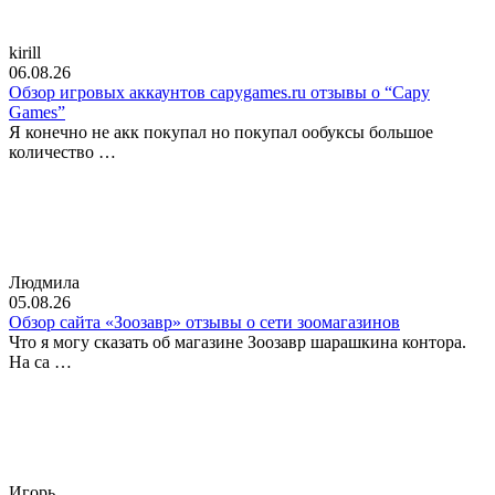
kirill
06.08.26
Обзор игровых аккаунтов capygames.ru отзывы о “Capy
Games”
Я конечно не акк покупал но покупал ообуксы большое
количество …
Людмила
05.08.26
Обзор сайта «Зоозавр» отзывы о сети зоомагазинов
Что я могу сказать об магазине Зоозавр шарашкина контора.
На са …
Игорь