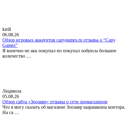
kirill
06.08.26
Обзор игровых аккаунтов capygames.ru отзывы о “Capy
Games”
Я конечно не акк покупал но покупал ообуксы большое
количество …
Людмила
05.08.26
Обзор сайта «Зоозавр» отзывы о сети зоомагазинов
Что я могу сказать об магазине Зоозавр шарашкина контора.
На са …