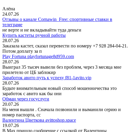
Алёна
24.07.26
Отзывы о канале Cornawin_Free: спортивные ставки в
телеграме
не верте и не вкладывайтн туда деньги
Купить кастеты ручной работы
28.07.26
Заказала кастет, сказал перевести по номеру +7 928 284-04-21.
Потом доплату за п
Play Fortuna playfortunage8d959.com
28.07.26
Выиграл 35 тысяч вывели без проблем, через 3 месяца мне
прилетело от ЦБ заблокир
Заработок авито путь к успеху f81-1avito.vip
28.07.26
Будьте внимательным новый способ мошенничества это
заработок с авито как бы они
Обман через госуслуги
20.07.26
На меня вышли
. Сначала позвонили и выманили серию и
номер паспорта, сс
Валентина Цветкова avittoshop.space
19.07.26
В Мах пришло сообщение с ссылкой от Валентины