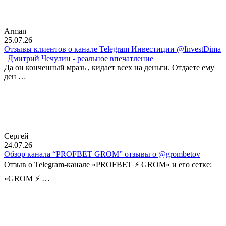
Arman
25.07.26
Отзывы клиентов о канале Telegram Инвестиции @InvestDima
| Дмитрий Чечулин - реальное впечатление
Да он конченный мразь , кидает всех на деньги. Отдаете ему
ден …
Сергей
24.07.26
Обзор канала “PROFBET GROM” отзывы о @grombetov
Отзыв о Telegram-канале «PROFBET ⚡️ GROM» и его сетке:
«GROM ⚡️ …