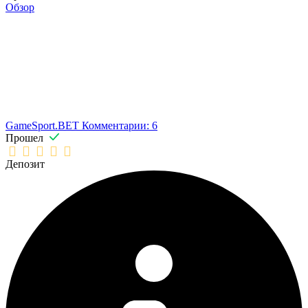
Обзор
GameSport.BET
Комментарии: 6
Прошел
Депозит