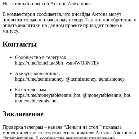
Негативный отзыв об Антоне Алеханове
В комментарии сообщается, что инсайды Антона могут
привести только к плачевному исходу. Так что приобретение и
оплата аналитики на данном проекте приводит только к
минусу.
Контакты
Сообщество в телеграм:
https://t.me/joinchat/t5bh_vsm4WQ3NTEy
Аккаунт мошенника:
https://t.me/ttennismoney, @ttennismoney, ttennismoney
Бот в телеграм:
https://t.me/moneytabletennis_bot, @moneytabletennis_bot,
moneytabletennis_bot
Заключение
Проверка телеграм – канала “Деньги на стол!” показала
мошенничество со стороны его основателя Антона Алеханова
@ttennismoney. В сообществе аудитории предложено