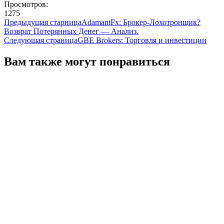
Просмотров:
1275
Предыдущая старница
AdamantFx: Брокер-Лохотронщик?
Возврат Потерянных Денег — Анализ.
Следующая страница
GBE Brokers: Торговля и инвестиции
Вам также могут понравиться