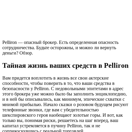
Pelliron — опасный брокер. Есть определенная опасность
сотрудничества. Будьте осторожны, и можно ли вернуть
деньги? Обзор.
Тайная жизнь ваших средств в Pelliron
Вам придется воплотить в жизнь все свои актерские
способности, чтобы поверить в то, что ваши средства в
безопасности у Pelliron. С недовольными эпитетами в адрес
этого брокера уже можно было бы заполнить энциклопедию,
и в ней бы описывались, как минимум, эпические схватки с
мнимой прибылью. Начало сказки о розовом будущем рисуют
телефонные звонки, где вам с убедительностью
шекспировского героя наобещают золотые горы. И вот, как
только вы, понимая риски, решаетесь на шаг вперед, ваш
капитал устремляется в пучину Pelliron, так и не
соприкоснувшись с реальной торговлей.