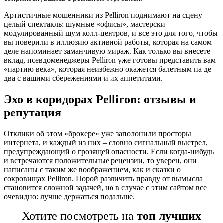
Артистичные мошенники из Pelliron поднимают на сцену
целый спектакль: шумные «офисы», мастерски
модулированный шум колл-центров, и все это для того, чтобы
вы поверили в иллюзию активной работы, которая на самом
деле напоминает заманчивую мираж. Как только вы внесете
вклад, псевдоменеджеры Pelliron уже готовы представить вам
«партию века», которая неизбежно окажется балетным па де
два с вашими сбережениями и их аппетитами.
Эхо в коридорах Pelliron: отзывы и
репутация
Отклики об этом «брокере» уже заполонили просторы
интернета, и каждый из них – словно сигнальный выстрел,
предупреждающий о грозящей опасности. Если когда-нибудь
и встречаются положительные рецензии, то уверен, они
написаны с таким же воображением, как и сказки о
сокровищах Pelliron. Порой различить правду от вымысла
становится сложной задачей, но в случае с этим сайтом все
очевидно: лучше держаться подальше.
Хотите посмотреть на
топ лучших