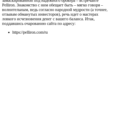
замаскированной под надежного брокера – встречайте
Pelliron. Знакомство с ним обещает быть – мягко говоря –
волнительным, ведь согласно народной мудрости (а точнее,
отзывам обманутых инвесторов), речь идет о мастерах
ловкого исчезновения денег с вашего баланса. Итак,
поддавшись очарованию сайта по адресу:
https://pelliron.com/ru