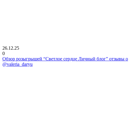
26.12.25
0
Обзор розыгрышей “Светлое сердце Личный блог” отзывы о
@valeria_daryu