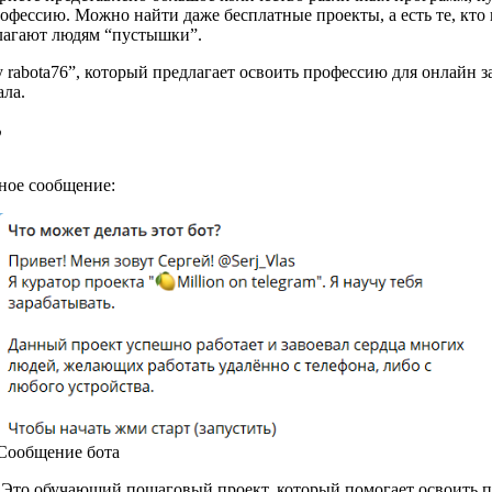
ессию. Можно найти даже бесплатные проекты, а есть те, кто п
едлагают людям “пустышки”.
rabota76”, который предлагает освоить профессию для онлайн зар
ала.
”
нное сообщение:
Сообщение бота
”. Это обучающий пошаговый проект, который помогает освоить п