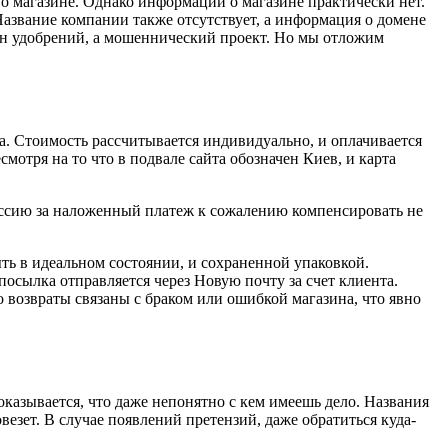
о магазине. Однако информации о магазине практически нет.
. Название компании также отсутствует, а информация о домене
ин удобрений, а мошеннический проект. Но мы отложим
ка. Стоимость рассчитывается индивидуально, и оплачивается
смотря на то что в подвале сайта обозначен Киев, и карта
иссию за наложенный платеж к сожалению компенсировать не
ть в идеальном состоянии, и сохраненной упаковкой.
посылка отправляется через Новую почту за счет клиента.
то возвраты связаны с браком или ошибкой магазина, что явно
казывается, что даже непонятно с кем имеешь дело. Названия
овезет. В случае появлений претензий, даже обратиться куда-