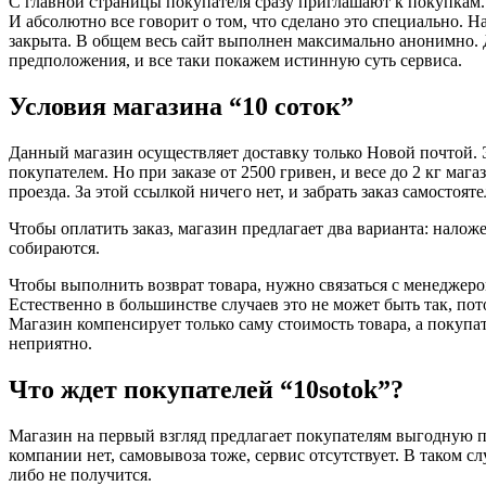
С главной страницы покупателя сразу приглашают к покупкам.
И абсолютно все говорит о том, что сделано это специально. Н
закрыта. В общем весь сайт выполнен максимально анонимно.
предположения, и все таки покажем истинную суть сервиса.
Условия магазина “10 соток”
Данный магазин осуществляет доставку только Новой почтой. Э
покупателем. Но при заказе от 2500 гривен, и весе до 2 кг маг
проезда. За этой ссылкой ничего нет, и забрать заказ самостояте
Чтобы оплатить заказ, магазин предлагает два варианта: нал
собираются.
Чтобы выполнить возврат товара, нужно связаться с менеджеро
Естественно в большинстве случаев это не может быть так, пот
Магазин компенсирует только саму стоимость товара, а покупат
неприятно.
Что ждет покупателей “10sotok”?
Магазин на первый взгляд предлагает покупателям выгодную п
компании нет, самовывоза тоже, сервис отсутствует. В таком слу
либо не получится.