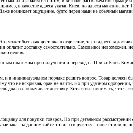
 Но мы их отложим на потом, и вначале расскажем информацию 
апример, в качестве адреса указан Киев, но адреса магазина нет
 Даже возникает ощущение, будто перед нами не обычный магаз
то может быть как доставка в отделение, так и адресная достав
азин оплатит доставку самостоятельно. Самовывоз невозможен, не
льно нельзя.
оженным платежом при получении и перевод на ПриватБанк. Ком
м, и в индивидуальном порядке решить вопрос. Товар должен бы
ому что не вскрывая, брак не найти. Но при удачном одобрении, 
ель два раза оплачивает доставку. Хотя стоит понимать, что час
лощадку для покупки товаров. Но при детальном рассмотрении о
чае заказ на данном сайте это игра в рулетку – повезет или не п