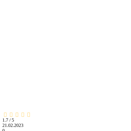
1,7
rating
1.7 / 5
21.02.2023
0